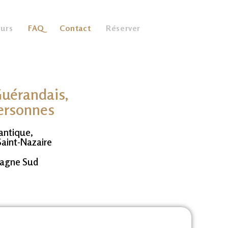
ours
FAQ
Contact
Réserver
Guérandais,
ersonnes
antique,
Saint-Nazaire
tagne Sud